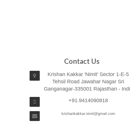
Contact Us
Krishan Kakkar 'Nimit' Sector 1-E-5
Tehsil Road Jawahar Nagar Sri
Ganganagar-335001 Rajasthan - Ind
+91.9414090818
krishankakkar.nimit@gmail.com